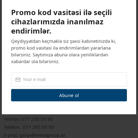
Promo kod vasitəsi ilə seçili
Ünvan:
Bakı ş. Yasamal ray. Tbilisi pr 49B
cihazlarımızda inanılmaz
Telefon:
+994 77 421 09 90
endirimlər.
Şəhər:
(012) 480 09 45
Qeydiyyatdan keçməklə siz şəxsi kabinetinizdə ki,
E-poçt:
info@mesagroup.az
promo kod vasitəsi ilə endirimlərdən yararlana
Bazar ertəsi - Şənbə:
09:00 - 18:00
bilərsiniz. Saytımıza abunə olara yeniliklərdən
xəbərdar ola bilərsiniz.
Gəncə Filialımız
Abune ol
Ünvan:
Gəncə Ş. Heydər Əliyev Prospekti 20
Telefon:
077 250 09 90
Telefon:
077 295 09 90
E-poçt:
ganja@mesagroup.az