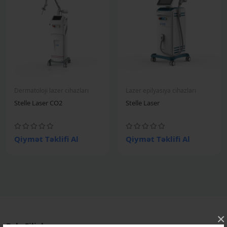
Dermatoloji lazer cihazları
Lazer epilyasiya cihazları
Stelle Laser CO2
Stelle Laser
Qiymət Təklifi Al
Qiymət Təklifi Al
×
Bakı Filialımız