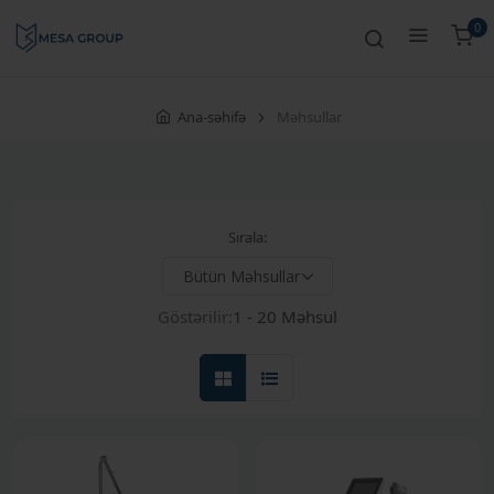
0
Ana-səhifə
Məhsullar
Sırala:
Göstərilir:
1 - 20 Məhsul