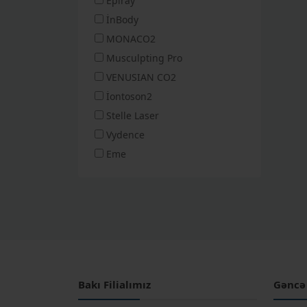
Epiray
İnBody
MONACO2
Musculpting Pro
VENUSIAN CO2
İontoson2
Stelle Laser
Vydence
Eme
Bakı Filialımız
Gəncə 