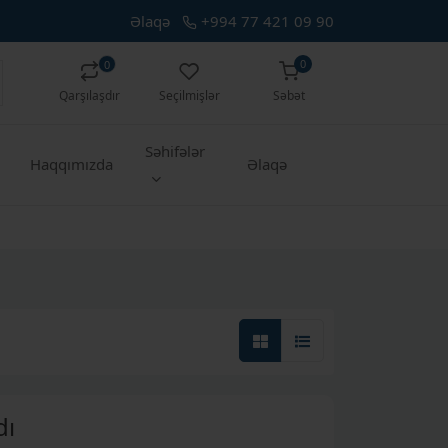
Əlaqə
+994 77 421 09 90
0
0
Qarşılaşdır
Seçilmişlər
Səbət
Səhifələr
Haqqımızda
Əlaqə
dı