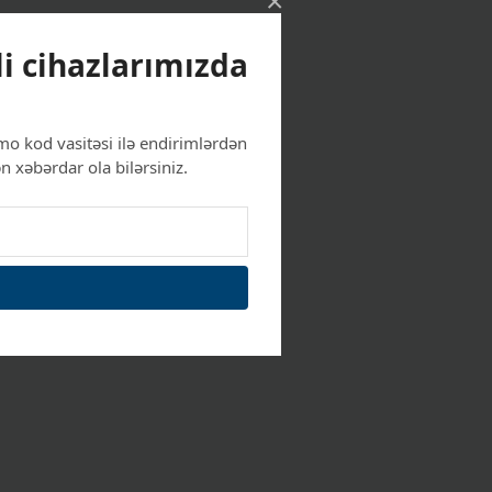
×
li cihazlarımızda
mo kod vasitəsi ilə endirimlərdən
n xəbərdar ola bilərsiniz.