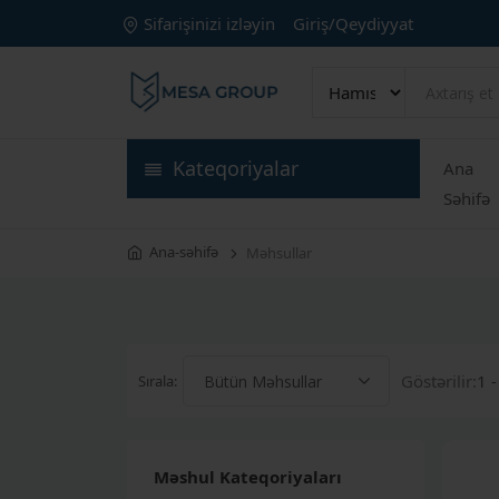
Sifarişinizi izləyin
Giriş/Qeydiyyat
Kateqoriyalar
Ana
Səhifə
Ana-səhifə
Məhsullar
Göstərilir:
1 
Sırala:
Məshul Kateqoriyaları