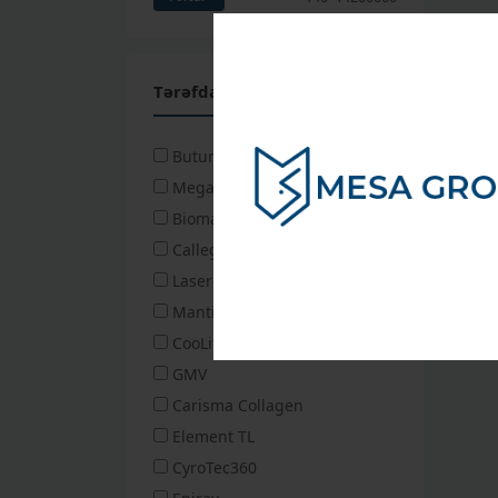
Tərəfdaşlarımızdan Axtar
Butun Tərəfdaşlarımız
MegaSun
Biomak
Callegari 1930
Laserconn
Mantis
CooLifting
GMV
Carisma Collagen
Element TL
CyroTec360