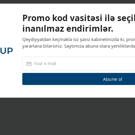
Promo kod vasitəsi ilə seçi
inanılmaz endirimlər.
Qeydiyyatdan keçməklə siz şəxsi kabinetinizdə ki, pro
yararlana bilərsiniz. Saytımıza abunə olara yeniliklərdə
Abune ol