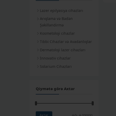
Lazer epilyasiya cihazları
Aleksandrit lazer
Arıqlama və Bədən
Şəkilləndirmə
Elektroepilyasiya
Bədən Şəkilləndirmə Cihazları
Kosmetoloji cihazlar
IPL lazer
Krioterapiya Cihazları
Kosmetoloji Kombaynlar
Tibbi Cihazlar və Avadanlıqlar
Diod lazer
Karbon Pilinq və Tatusilmə
Tibbi yataqlar
Dermatoloji lazer cihazları
Cihazları
Stomotoloji Komplektlər
Fraksional Lazer Cihazları
İnnovativ cihazlar
Aqua Pilinq Cihazları
Kolposkop
Endolazer Cihazları
Solarium Cihazları
EKQ Cihazları
Oftalmoloji Cihazlar
Qiymətə görə Axtar
Fizioterapiya Cihazları
Dermatologiya
USM Cihazları
-
Axtar
₼
0
₼
200000