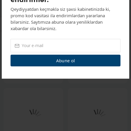
Qeydiyyatdan keçməklə siz şəxsi kabinetinizdə ki,
promo kod vasitəsi ilə endirimlərdən yararlana
bilərsiniz. Saytımıza abunə olara yeniliklərdən
xəbərdar ola bilərsiniz.
Tibbi Cihazlar və Avadanlıqlar
Tibbi Cihazlar və Avadanlıqlar
TESI ComfoTrac Duo traksion
Ultratherm Qısa dalğa
cihazı
terapiya cihaz
Abune ol
Qiymət Təklifi Al
Qiymət Təklifi Al