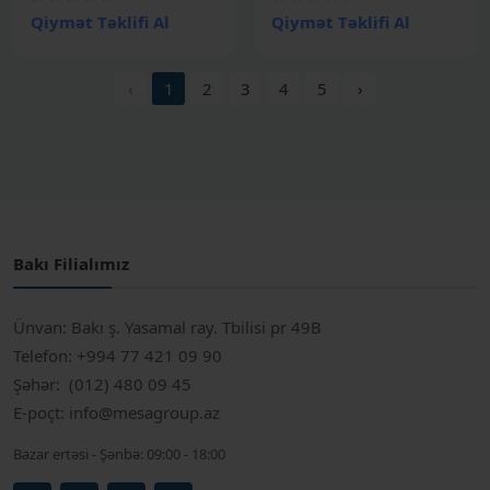
Qiymət Təklifi Al
Qiymət Təklifi Al
‹
1
2
3
4
5
›
Bakı Filialımız
Ünvan:
Bakı ş. Yasamal ray. Tbilisi pr 49B
Telefon:
+994 77 421 09 90
Şəhər:
(012) 480 09 45
E-poçt:
info@mesagroup.az
Bazar ertəsi - Şənbə:
09:00 - 18:00