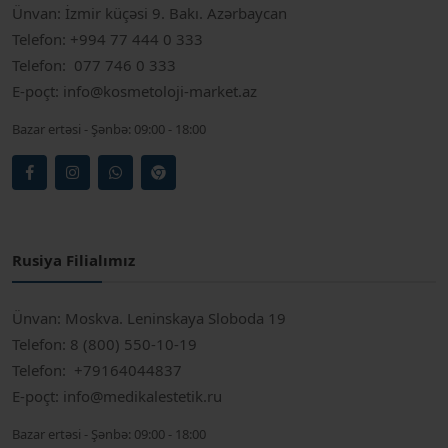
Ünvan:
İzmir küçəsi 9. Bakı. Azərbaycan
Telefon:
+994 77 444 0 333
Telefon:
077 746 0 333
E-poçt:
info@kosmetoloji-market.az
Bazar ertəsi - Şənbə:
09:00 - 18:00
Rusiya Filialımız
Ünvan:
Moskva. Leninskaya Sloboda 19
Telefon:
8 (800) 550-10-19
Telefon:
+79164044837
E-poçt:
info@medikalestetik.ru
Bazar ertəsi - Şənbə:
09:00 - 18:00