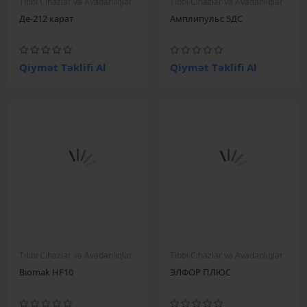
Tibbi Cihazlar və Avadanlıqlar
Tibbi Cihazlar və Avadanlıqlar
Де-212 карат
Амплипульс 5ДС
Qiymət Təklifi Al
Qiymət Təklifi Al
Tibbi Cihazlar və Avadanlıqlar
Tibbi Cihazlar və Avadanlıqlar
Biomak HF10
ЭЛФОР ПЛЮС