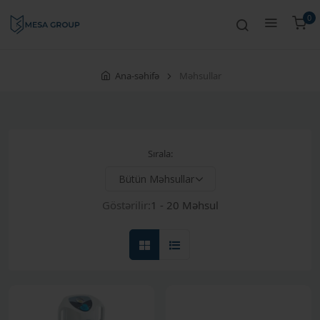
0
Ana-səhifə
Məhsullar
Sırala:
Göstərilir:
1 - 20 Məhsul