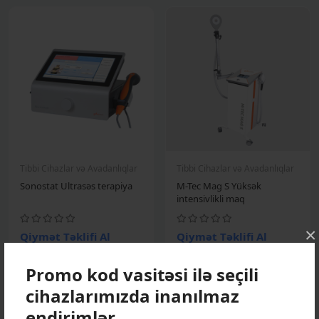
Tibbi Cihazlar və Avadanlıqlar
Tibbi Cihazlar və Avadanlıqlar
Sonostat Ultrasəs terapiya
M-Tec Mag S Yüksək
intensivlikli maq
×
Qiymət Təklifi Al
Qiymət Təklifi Al
Promo kod vasitəsi ilə seçili
cihazlarımızda inanılmaz
endirimlər.