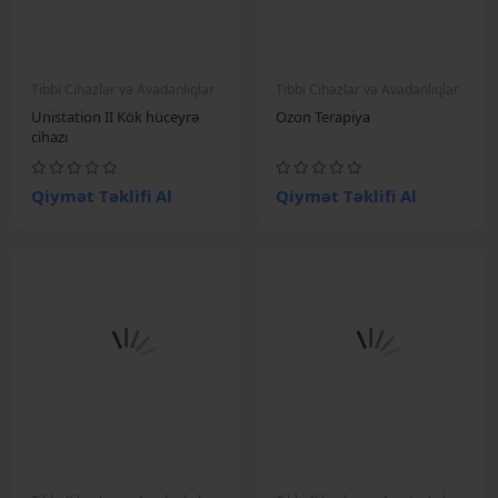
Tibbi Cihazlar və Avadanlıqlar
Tibbi Cihazlar və Avadanlıqlar
Unistation II Kök hüceyrə
Ozon Terapiya
cihazı
Qiymət Təklifi Al
Qiymət Təklifi Al