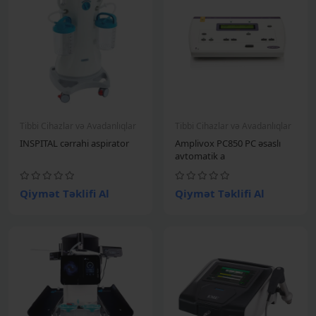
Tibbi Cihazlar və Avadanlıqlar
Tibbi Cihazlar və Avadanlıqlar
INSPITAL cərrahi aspirator
Amplivox PC850 PC əsaslı
avtomatik a
Qiymət Təklifi Al
Qiymət Təklifi Al